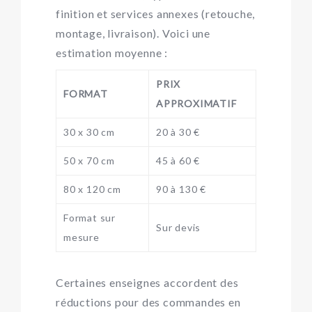
finition et services annexes (retouche,
montage, livraison). Voici une
estimation moyenne :
PRIX
FORMAT
APPROXIMATIF
30 x 30 cm
20 à 30 €
50 x 70 cm
45 à 60 €
80 x 120 cm
90 à 130 €
Format sur
Sur devis
mesure
Certaines enseignes accordent des
réductions pour des commandes en