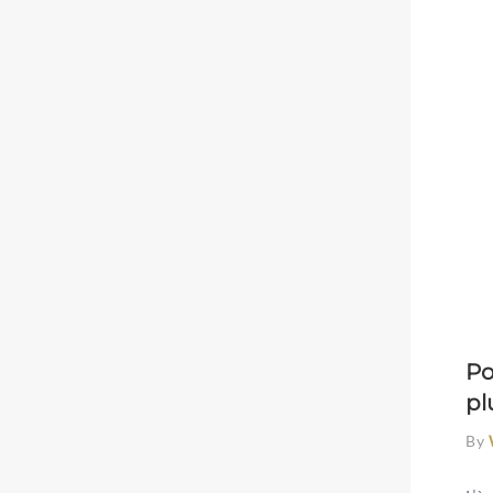
Po
pl
By