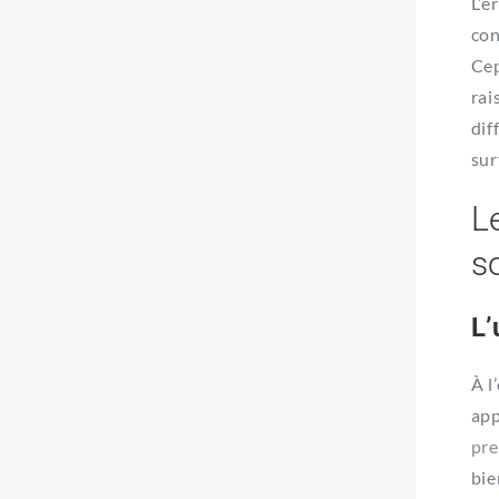
L’è
con
Cep
rai
dif
sur
L
s
L’
À l
app
pre
bie