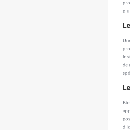
pro
plu
Le
Une
pro
ins
de 
spé
Le
Bie
app
pos
d’i