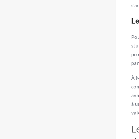
s’a
Le
Pou
stu
pro
par
À M
com
ava
à u
val
L