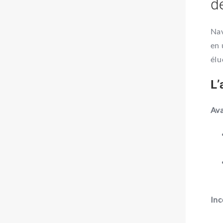
d
Nav
en 
élu
L’
Av
Inc