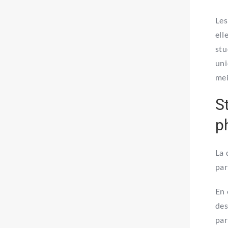
Les
ell
stu
uni
mei
S
p
La 
par
En 
des
par