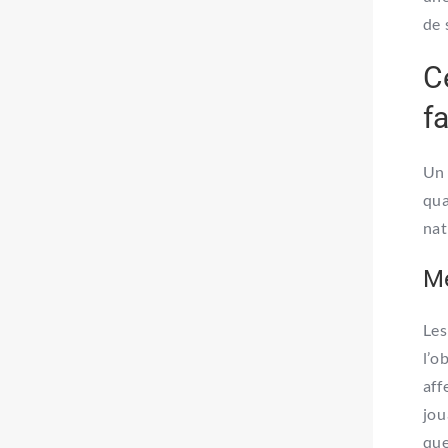
de 
C
f
Un 
qua
nat
Me
Les
l’o
aff
jou
que