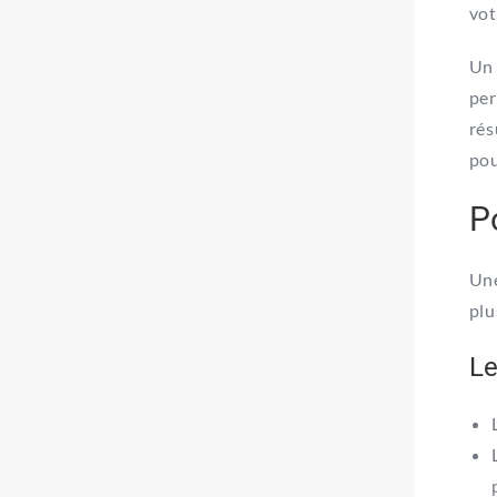
vot
U
per
rés
pou
P
Une
plu
Le