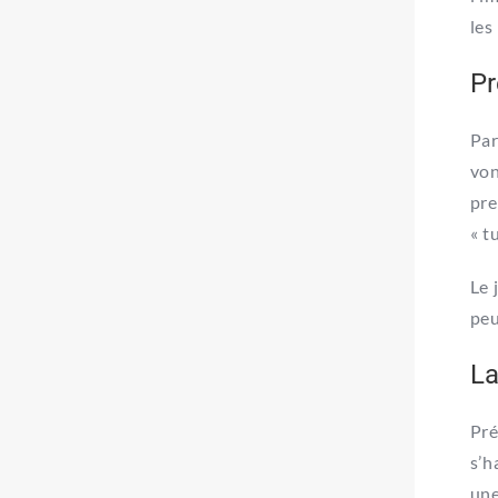
les
Pr
Par
von
pre
« t
Le 
peu
La
Pré
s’h
une