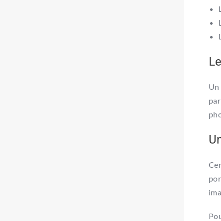
Le
Un 
par
pho
Un
Cer
por
ima
Pou