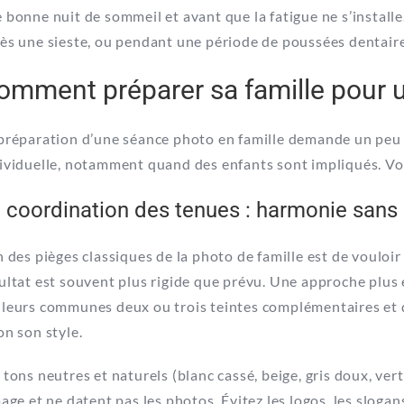
 bonne nuit de sommeil et avant que la fatigue ne s’installe.
ès une sieste, ou pendant une période de poussées dentaire
omment préparer sa famille pour 
préparation d’une
séance photo
en famille demande un peu 
ividuelle, notamment quand des enfants sont impliqués. Voici
 coordination des tenues : harmonie sans 
n des pièges classiques de la photo de famille est de vouloir
ultat est souvent plus rigide que prévu. Une approche plus e
leurs communes deux ou trois teintes complémentaires et de
on son style.
 tons neutres et naturels (blanc cassé, beige, gris doux, vert
mage et ne datent pas les photos. Évitez les logos, les slogans