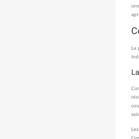
une
apr
C
La 
ind
La
L’u
rés
cou
sel
Les
l’i