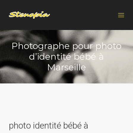
Rechercher :
Photographe pour photo
d’identité bébé à
Marseille
photo identité bébé à