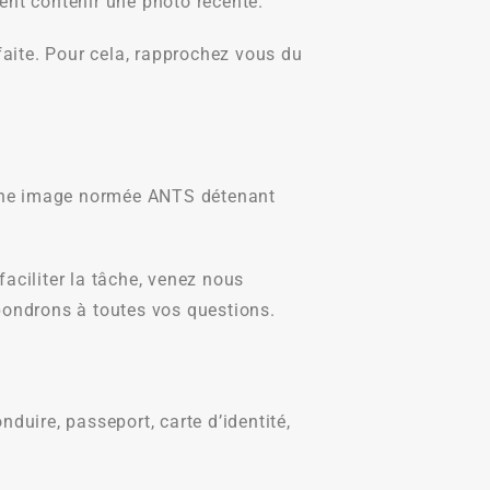
ent contenir une photo récente.
faite. Pour cela, rapprochez vous du
 une image normée ANTS détenant
aciliter la tâche, venez nous
pondrons à toutes vos questions.
uire, passeport, carte d’identité,