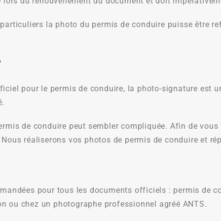
re lors du renouvellement du document et doit impérativem
particuliers la photo du permis de conduire puisse être re
?
iel pour le permis de conduire, la photo-signature est
é.
ermis de conduire peut sembler compliquée. Afin de vous f
. Nous réaliserons vos photos de permis de conduire et ré
ndées pour tous les documents officiels : permis de cond
ton ou chez un photographe professionnel agréé ANTS.